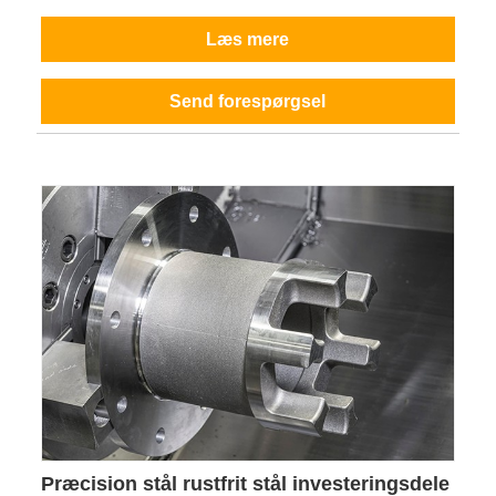
Læs mere
Send forespørgsel
Præcision stål rustfrit stål investeringsdele