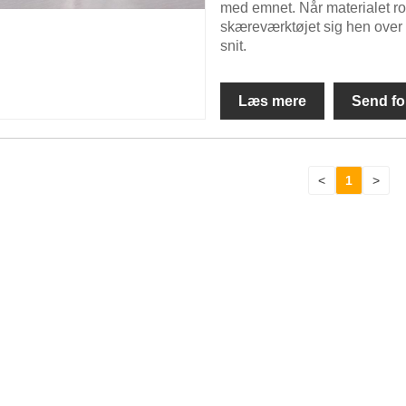
med emnet. Når materialet ro
skæreværktøjet sig hen over 
snit.
Læs mere
Send fo
<
1
>